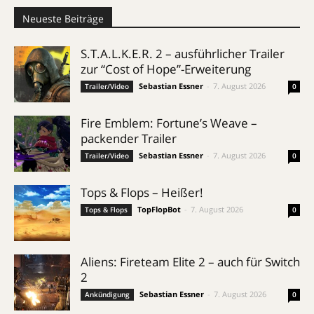
Neueste Beiträge
S.T.A.L.K.E.R. 2 – ausführlicher Trailer
zur “Cost of Hope”-Erweiterung
Sebastian Essner
-
7. August 2026
Trailer/Video
0
Fire Emblem: Fortune’s Weave –
packender Trailer
Sebastian Essner
-
7. August 2026
Trailer/Video
0
Tops & Flops – Heißer!
TopFlopBot
-
7. August 2026
Tops & Flops
0
Aliens: Fireteam Elite 2 – auch für Switch
2
Sebastian Essner
-
7. August 2026
Ankündigung
0