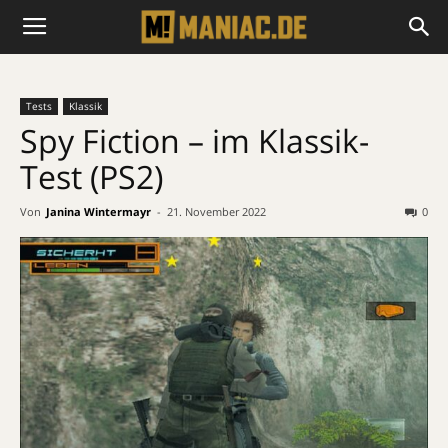
Tests
Klassik
Spy Fiction – im Klassik-
Test (PS2)
Von
Janina Wintermayr
-
21. November 2022
0