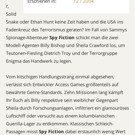
Erschienen in:
12 / 2004
r,
Solid
Snake oder Ethan Hunt keine Zeit haben und die USA ins
Fadenkreuz des Terrorismus geraten? Im Fall von Sammys
Spio­nage-Abenteuer
Spy Fiction
schickt man die zwei
Modell-Agenten Billy Bishop und Sheila Crawford los, um
Teutonen-Fiesling Dietrich Troy und der Terrorgruppe
Enigma das Handwerk zu legen.
Vom kitschigen Handlungsstrang einmal abgesehen,
verlässt sich Entwickler Access Games größtenteils auf
bewährte Genre-Standards. Zehn Missionen lang kämpft
Ihr Euch als Billy respektive sein weiblicher ­Gegenpart
Sheila durch Forschungsanlagen, infiltriert ein glamouröses
Luftschiff oder versucht aus einem kolumbianischen
Guerilla-Lager zu entkommen. Klassischen Schleich-
Passagen misst
Spy Fiction
dabei erstaunlich wenig Wert