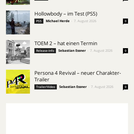
Hollowbody – im Test (PS5)
Michael Herde
-
7. August 2026
PS5
0
TOEM 2 – hat einen Termin
Sebastian Essner
-
7. August 2026
Release-Info
0
Persona 4 Revival – neuer Charakter-
Trailer
Sebastian Essner
-
7. August 2026
Trailer/Video
0