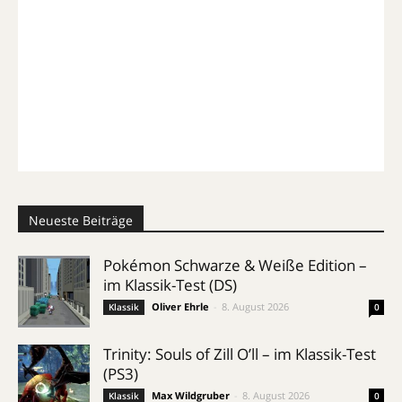
Neueste Beiträge
Pokémon Schwarze & Weiße Edition –
im Klassik-Test (DS)
Oliver Ehrle
-
8. August 2026
Klassik
0
Trinity: Souls of Zill O’ll – im Klassik-Test
(PS3)
Max Wildgruber
-
8. August 2026
Klassik
0