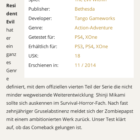
Resi
Publisher:
Bethesda
dent
Developer:
Tango Gameworks
Evil
Genre:
Action-Adventure
hat
Getestet für:
PS4
,
XOne
er
ein
Erhältlich für:
PS3
,
PS4
,
XOne
ganz
USK:
18
es
Erschienen in:
11 / 2014
Genr
e
definiert, mit dem offiziellen vierten Teil der Serie die nicht
minder wegweisende Weiterentwicklung  Shinji Mikami
sollte sich auskennen im Survival-Horror-Fach. Nach fast
zehnjähriger Gruselabstinenz meldet sich der Zombiepapst
mit einem ambitionierten Werk zurück. Unser Test klärt
auf, ob das Comeback gelungen ist.