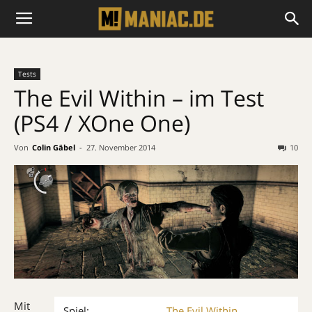
Tests
The Evil Within – im Test
(PS4 / XOne One)
Von
Colin Gäbel
-
27. November 2014
10
Mit
Spiel:
The Evil Within