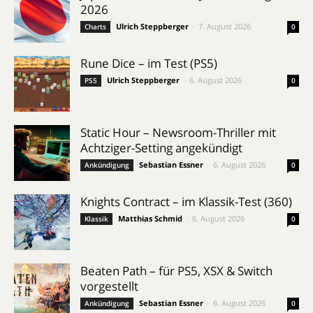
2026
Ulrich Steppberger
-
7. August 2026
Charts
0
Rune Dice – im Test (PS5)
Ulrich Steppberger
-
6. August 2026
PS5
0
Static Hour – Newsroom-Thriller mit
Achtziger-Setting angekündigt
Sebastian Essner
-
6. August 2026
Ankündigung
0
Knights Contract – im Klassik-Test (360)
Matthias Schmid
-
6. August 2026
Klassik
0
Beaten Path – für PS5, XSX & Switch
vorgestellt
Sebastian Essner
-
6. August 2026
Ankündigung
0