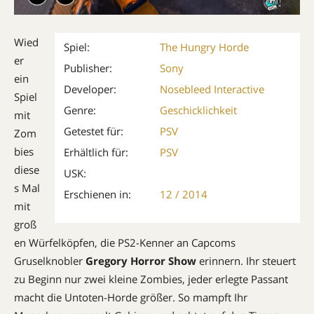
Wied
Spiel:
The Hungry Horde
er
Publisher:
Sony
ein
Developer:
Nosebleed Interactive
Spiel
Genre:
Geschicklichkeit
mit
Getestet für:
PSV
Zom
bies 
Erhältlich für:
PSV
diese
USK:
s Mal
Erschienen in:
12 / 2014
mit
groß
en Würfelköpfen, die PS2-Kenner an Capcoms
Gruselknobler
Gregory Horror Show
erinnern. Ihr steuert
zu Beginn nur zwei kleine Zombies, jeder erlegte Passant
macht die Untoten-Horde größer. So mampft Ihr