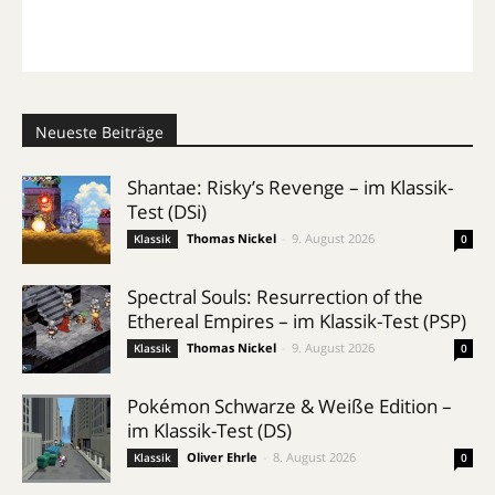
Neueste Beiträge
Shantae: Risky’s Revenge – im Klassik-
Test (DSi)
Thomas Nickel
-
9. August 2026
Klassik
0
Spectral Souls: Resurrection of the
Ethereal Empires – im Klassik-Test (PSP)
Thomas Nickel
-
9. August 2026
Klassik
0
Pokémon Schwarze & Weiße Edition –
im Klassik-Test (DS)
Oliver Ehrle
-
8. August 2026
Klassik
0