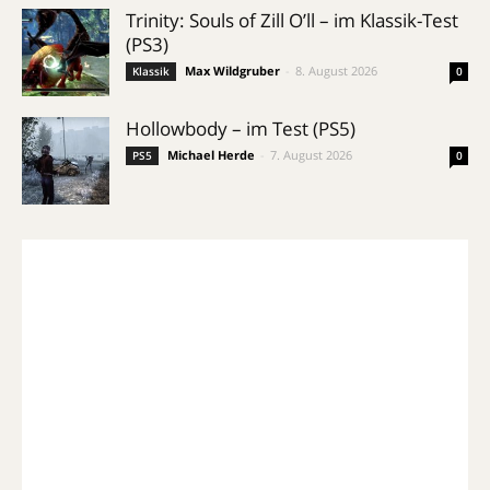
Trinity: Souls of Zill O’ll – im Klassik-Test
(PS3)
Max Wildgruber
-
8. August 2026
Klassik
0
Hollowbody – im Test (PS5)
Michael Herde
-
7. August 2026
PS5
0