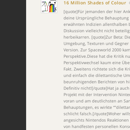
16 Million Shades of Colour
[quote]Für jemanden der hier Ankl
deine Ursprüngliche Behauptung z
erwähnten Indizien allenthalben b
Diskussion vielleicht nicht beteili
herbeikarren. [quote]Zur Beta: Di
Umgebung, Texturen und Gegner w
Version. Zur Spaceworld 2000 ka
Perspektive.Diese hat die Kritik 
Perspektivwechsel kaum eine Über
Fakt. Zweitens richtete sich die K
und einfach die dilettantische Um
beunruhigenden Berichten von hin
Definitiv nicht![/quote]Hat ja auc
Projekt mit der Intervention Nint
voran und am deutlichsten an Sa
Behauptungen, es wirkte “”diletta
schlicht falsch.[/quote]Woher will
angesichts Nintendos Reaktionen 
von handfesten personellen Kons