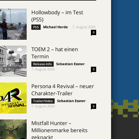
Hollowbody – im Test
(PS5)
Michael Herde
-
7. August 2026
PS5
0
TOEM 2 – hat einen
Termin
Sebastian Essner
-
Release-Info
7. August 2026
0
Persona 4 Revival – neuer
Charakter-Trailer
Sebastian Essner
-
Trailer/Video
7. August 2026
0
Mistfall Hunter –
Millionenmarke bereits
geknackt