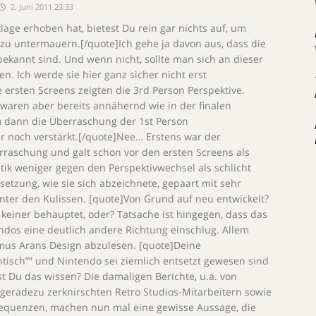
2. Juni 2011 23:33
age erhoben hat, bietest Du rein gar nichts auf, um
u untermauern.[/quote]Ich gehe ja davon aus, dass die
ekannt sind. Und wenn nicht, sollte man sich an dieser
gen. Ich werde sie hier ganz sicher nicht erst
e ersten Screens zeigten die 3rd Person Perspektive.
aren aber bereits annähernd wie in der finalen
m dann die Überraschung der 1st Person
nur noch verstärkt.[/quote]Nee… Erstens war der
raschung und galt schon vor den ersten Screens als
ritik weniger gegen den Perspektivwechsel als schlicht
setzung, wie sie sich abzeichnete, gepaart mit sehr
ter den Kulissen. [quote]Von Grund auf neu entwickelt?
h keiner behauptet, oder? Tatsache ist hingegen, dass das
endos eine deutlich andere Richtung einschlug. Allem
mus Arans Design abzulesen. [quote]Deine
ntisch”” und Nintendo sei ziemlich entsetzt gewesen sind
st Du das wissen? Die damaligen Berichte, u.a. von
geradezu zerknirschten Retro Studios-Mitarbeitern sowie
equenzen, machen nun mal eine gewisse Aussage, die