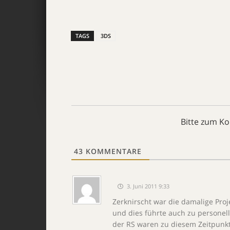
TAGS
3DS
Bitte zum K
43
KOMMENTARE
3. Juni 2011 9:33
Zerknirscht war die damalige Pro
und dies führte auch zu personel
der RS waren zu diesem Zeitpunk