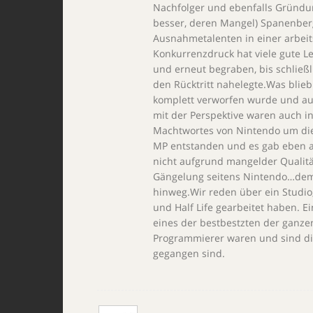
Nachfolger und ebenfalls Gründun
besser, deren Mangel) Spanenbergs
Ausnahmetalenten in einer arbei
Konkurrenzdruck hat viele gute L
und erneut begraben, bis schlie
den Rücktritt nahelegte.Was blieb
komplett verworfen wurde und au
mit der Perspektive waren auch in
Machtwortes von Nintendo um die
MP entstanden und es gab eben a
nicht aufgrund mangelder Qualitä
Gängelung seitens Nintendo…dem
hinweg.Wir reden über ein Studio,
und Half Life gearbeitet haben. E
eines der bestbestzten der ganze
Programmierer waren und sind die
gegangen sind.