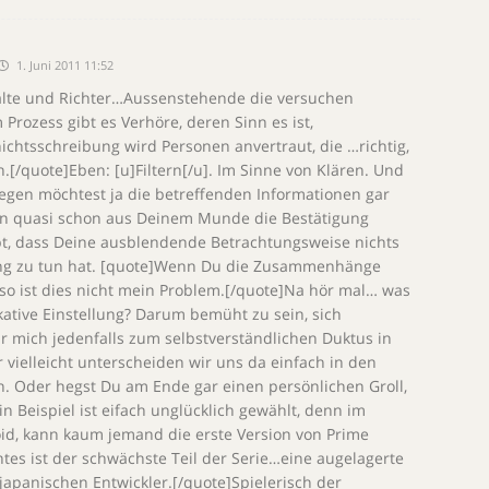
1. Juni 2011 11:52
wälte und Richter…Aussenstehende die versuchen
 Prozess gibt es Verhöre, deren Sinn es ist,
hichtsschreibung wird Personen anvertraut, die …richtig,
.[/quote]Eben: [u]Filtern[/u]. Im Sinne von Klären. Und
gegen möchtest ja die betreffenden Informationen gar
nun quasi schon aus Deinem Munde die Bestätigung
bt, dass Deine ausblendende Betrachtungsweise nichts
ung zu tun hat. [quote]Wenn Du die Zusammenhänge
 so ist dies nicht mein Problem.[/quote]Na hör mal… was
ative Einstellung? Darum bemüht zu sein, sich
r mich jedenfalls zum selbstverständlichen Duktus in
er vielleicht unterscheiden wir uns da einfach in den
n. Oder hegst Du am Ende gar einen persönlichen Groll,
n Beispiel ist eifach unglücklich gewählt, denn im
id, kann kaum jemand die erste Version von Prime
tes ist der schwächste Teil der Serie…eine augelagerte
japanischen Entwickler.[/quote]Spielerisch der