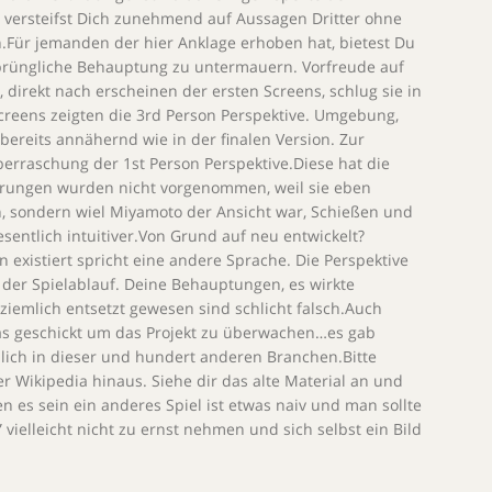
d versteifst Dich zunehmend auf Aussagen Dritter ohne
n.Für jemanden der hier Anklage erhoben hat, bietest Du
sprüngliche Behauptung zu untermauern. Vorfreude auf
direkt nach erscheinen der ersten Screens, schlug sie in
Screens zeigten die 3rd Person Perspektive. Umgebung,
ereits annähernd wie in der finalen Version. Zur
rraschung der 1st Person Perspektive.Diese hat die
derungen wurden nicht vorgenommen, weil sie eben
, sondern wiel Miyamoto der Ansicht war, Schießen und
sentlich intuitiver.Von Grund auf neu entwickelt?
rn existiert spricht eine andere Sprache. Die Perspektive
 der Spielablauf. Deine Behauptungen, es wirkte
 ziemlich entsetzt gewesen sind schlicht falsch.Auch
as geschickt um das Projekt zu überwachen…es gab
ich in dieser und hundert anderen Branchen.Bitte
 Wikipedia hinaus. Siehe dir das alte Material an und
n es sein ein anderes Spiel ist etwas naiv und man sollte
 vielleicht nicht zu ernst nehmen und sich selbst ein Bild