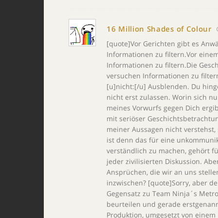
16 Million Shades of Colour
[quote]Vor Gerichten gibt es An
Informationen zu filtern.Vor einem
Informationen zu filtern.Die Gesc
versuchen Informationen zu filtern
[u]nicht:[/u] Ausblenden. Du hin
nicht erst zulassen. Worin sich 
meines Vorwurfs gegen Dich ergi
mit seriöser Geschichtsbetracht
meiner Aussagen nicht verstehst,
ist denn das für eine unkommunik
verständlich zu machen, gehört fü
jeder zivilisierten Diskussion. Ab
Ansprüchen, die wir an uns stelle
inzwischen? [quote]Sorry, aber dei
Gegensatz zu Team Ninja´s Metro
beurteilen und gerade erstgenann
Produktion, umgesetzt von einem 