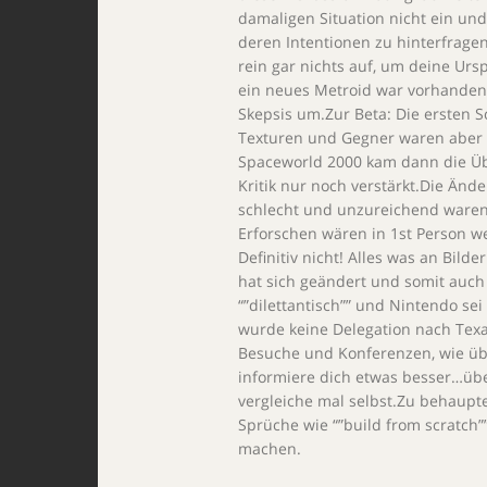
damaligen Situation nicht ein un
deren Intentionen zu hinterfrage
rein gar nichts auf, um deine Ur
ein neues Metroid war vorhanden, 
Skepsis um.Zur Beta: Die ersten 
Texturen und Gegner waren aber b
Spaceworld 2000 kam dann die Übe
Kritik nur noch verstärkt.Die Än
schlecht und unzureichend waren
Erforschen wären in 1st Person we
Definitiv nicht! Alles was an Bilde
hat sich geändert und somit auch
“”dilettantisch”” und Nintendo sei
wurde keine Delegation nach Tex
Besuche und Konferenzen, wie übl
informiere dich etwas besser…über
vergleiche mal selbst.Zu behaupte
Sprüche wie “”build from scratch””
machen.