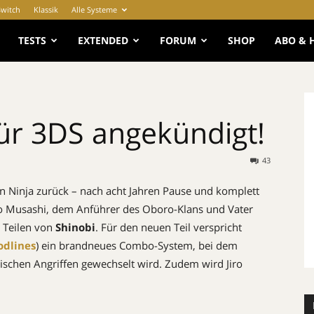
Switch
Klassik
Alle Systeme
e
TESTS
EXTENDED
FORUM
SHOP
ABO & 
ür 3DS angekündigt!
43
mten Ninja zurück – nach acht Jahren Pause und komplett
iro Musashi, dem Anführer des Oboro-Klans und Vater
 Teilen von
Shinobi
. Für den neuen Teil verspricht
odlines
) ein brandneues Combo-System, bei dem
chen Angriffen gewechselt wird. Zudem wird Jiro