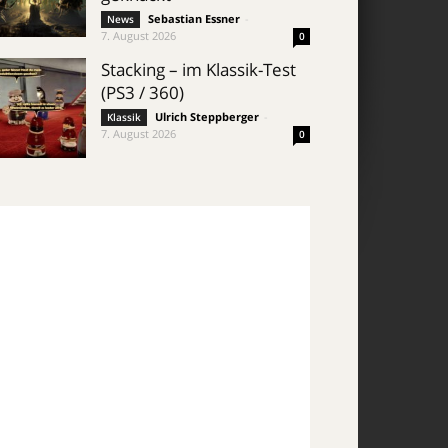
Sebastian Essner
-
News
7. August 2026
0
Stacking – im Klassik-Test
(PS3 / 360)
Ulrich Steppberger
-
Klassik
7. August 2026
0