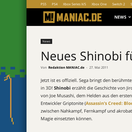
PS5
PS4
Xbox Series X/S
Xbox One
Switch 2
MANIAC.d
NEWS
News
Neues Shinobi f
Von
Redaktion MANIAC.de
-
27. Mai 2011
Jetzt ist es offiziell. Sega bringt den berüh
in 3D!
Shinobi
erzählt die Geschichte von J
von Joe Musashi, dem Helden aus den ersten
Entwickler Griptonite (
Assassin’s Creed: Blo
zwischen Nahkampf, Fernkampf und akrobatis
Magie einsetzten können.