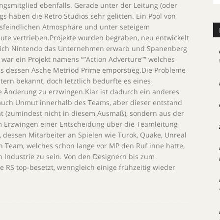
gsmitglied ebenfalls. Gerade unter der Leitung (oder
 haben die Retro Studios sehr gelitten. Ein Pool von
tsfeindlichen Atmosphäre und unter seteigem
eute vertrieben.Projekte wurden begraben, neu entwickelt
ßlich Nintendo das Unternehmen erwarb und Spanenberg
 war ein Projekt namens “”Action Adverture”” welches
s dessen Asche Metriod Prime emporstieg.Die Probleme
tern bekannt, doch letztlich bedurfte es eines
 Änderung zu erzwingen.Klar ist dadurch ein anderes
uch Unmut innerhalb des Teams, aber dieser entstand
t (zumindest nicht in diesem Ausmaß), sondern aus der
 Erzwingen einer Entscheidung über die Teamleitung
 dessen Mitarbeiter an Spielen wie Turok, Quake, Unreal
in Team, welches schon lange vor MP den Ruf inne hatte,
n Industrie zu sein. Von den Designern bis zum
 RS top-besetzt, wenngleich einige frühzeitig wieder