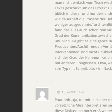
man nicht einfach vom Tisch wisc
Texas geschickt um das Projekt 
üblich in dieser und hundert ande
wie dauerhaft die Präsenz der De
weniger ausgedehnte/furchteinflö
fand das alles auch schon rein vir
Grad der Kommunikation zwischen
unüblich. Da gibt es eine ganze 
Produzenten/Ausführenden-Verhäl
Interventionen sind nicht unübli
sich der Grad der Kommunikation 
mit anderen Ereignissen. Etwa, w
so’n Typ mit Schreibblock im Nack
1. Juni 2011 13:46
Puuuhhh…tja, tut mir leid, aber 
vorsetzliche Missinterpretieren se
diese Diskussion noch groß weite