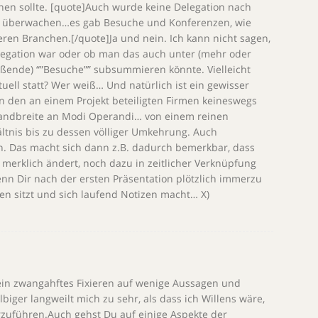
hen sollte. [quote]Auch wurde keine Delegation nach
zu überwachen…es gab Besuche und Konferenzen, wie
ren Branchen.[/quote]Ja und nein. Ich kann nicht sagen,
legation war oder ob man das auch unter (mehr oder
ßende) “”Besuche”” subsummieren könnte. Vielleicht
tuell statt? Wer weiß… Und natürlich ist ein gewisser
 den an einem Projekt beteiligten Firmen keineswegs
Bandbreite an Modi Operandi… von einem reinen
tnis bis zu dessen völliger Umkehrung. Auch
ch. Das macht sich dann z.B. dadurch bemerkbar, dass
merklich ändert, noch dazu in zeitlicher Verknüpfung
enn Dir nach der ersten Präsentation plötzlich immerzu
en sitzt und sich laufend Notizen macht… X)
dein zwangahftes Fixieren auf wenige Aussagen und
lbiger langweilt mich zu sehr, als dass ich Willens wäre,
rzuführen.Auch gehst Du auf einige Aspekte der