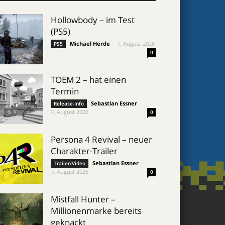
Hollowbody – im Test
(PS5)
Michael Herde
-
7. August 2026
PS5
0
TOEM 2 – hat einen
Termin
Sebastian Essner
-
Release-Info
7. August 2026
0
Persona 4 Revival – neuer
Charakter-Trailer
Sebastian Essner
-
Trailer/Video
7. August 2026
0
Mistfall Hunter –
Millionenmarke bereits
geknackt