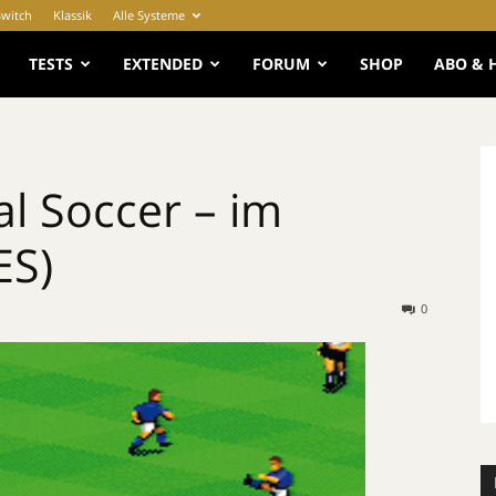
Switch
Klassik
Alle Systeme
e
TESTS
EXTENDED
FORUM
SHOP
ABO & 
al Soccer – im
ES)
0