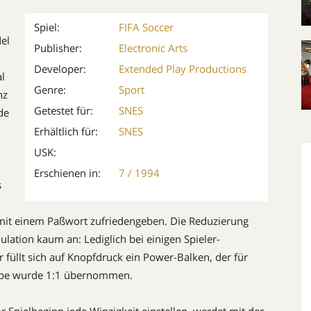
Spiel:
FIFA Soccer
el
Publisher:
Electronic Arts
Developer:
Extended Play Productions
l
Genre:
Sport
nz
Getestet für:
SNES
de
Erhältlich für:
SNES
USK:
Erschienen in:
7 / 1994
s
mit einem Paßwort zufriedengeben. Die Reduzierung
ation kaum an: Lediglich bei einigen Spieler-
füllt sich auf Knopfdruck ein Power-Balken, der für
tlupe wurde 1:1 übernommen.