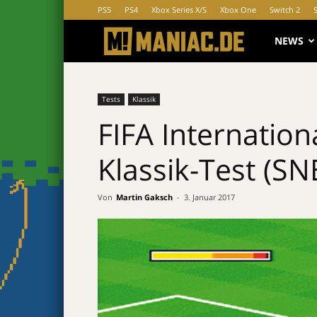
PS5
PS4
Xbox Series X/S
Xbox One
Switch 2
MANIAC.d
NEWS
Tests
Klassik
FIFA Internation
Klassik-Test (SN
Von
Martin Gaksch
-
3. Januar 2017