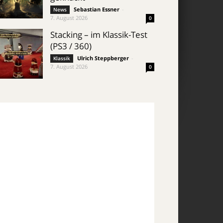
Sebastian Essner
-
News
7. August 2026
0
Stacking – im Klassik-Test
(PS3 / 360)
Ulrich Steppberger
-
Klassik
7. August 2026
0