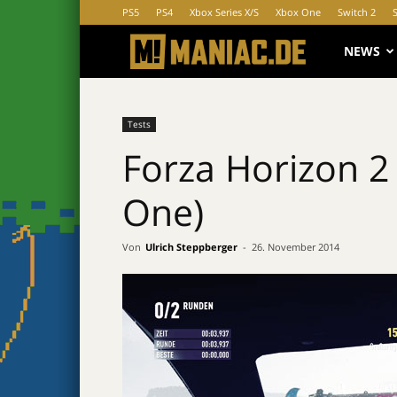
PS5
PS4
Xbox Series X/S
Xbox One
Switch 2
MANIAC.d
NEWS
Tests
Forza Horizon 2
One)
Von
Ulrich Steppberger
-
26. November 2014