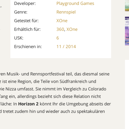
Developer:
Playground Games
-
Genre:
Rennspiel
Getestet für:
XOne
-
Erhältlich für:
360
,
XOne
n
USK:
6
Erschienen in:
11 / 2014
 Musik- und Rennsportfestival teil, das diesmal seine
 ist eine Region, die Teile von Südfrankreich und
wie Nizza umfasst. Sie nimmt im Vergleich zu Colorado
 ein, allerdings bezieht sich diese Relation nicht
läche: In
Horizon 2
könnt Ihr die Umgebung abseits der
d tretet zudem hin und wieder auch zu spektakulären