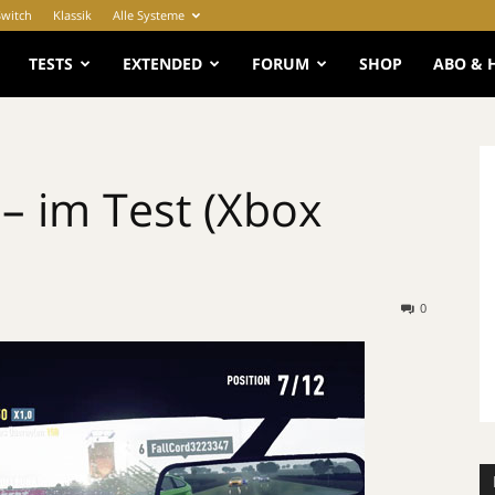
Switch
Klassik
Alle Systeme
e
TESTS
EXTENDED
FORUM
SHOP
ABO & 
 – im Test (Xbox
0