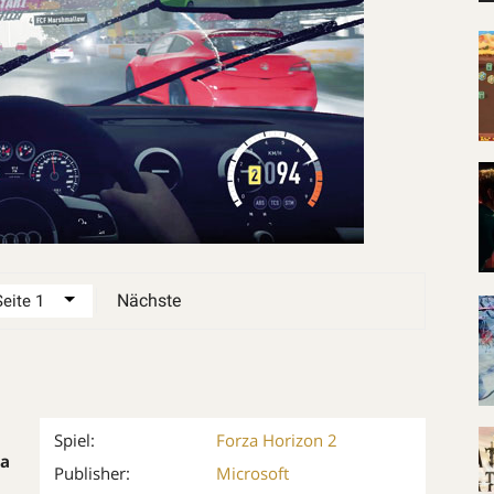
Nächste
Spiel:
Forza Horizon 2
za
Publisher:
Microsoft