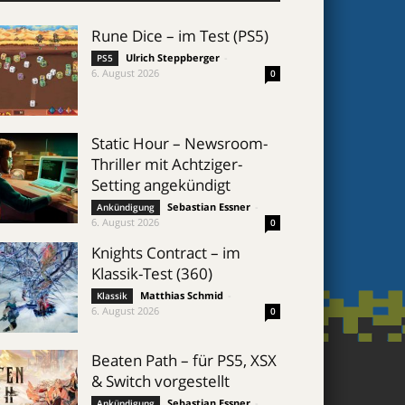
Rune Dice – im Test (PS5)
Ulrich Steppberger
-
PS5
6. August 2026
0
Static Hour – Newsroom-
Thriller mit Achtziger-
Setting angekündigt
Sebastian Essner
-
Ankündigung
6. August 2026
0
Knights Contract – im
Klassik-Test (360)
Matthias Schmid
-
Klassik
6. August 2026
0
Beaten Path – für PS5, XSX
& Switch vorgestellt
Sebastian Essner
-
Ankündigung