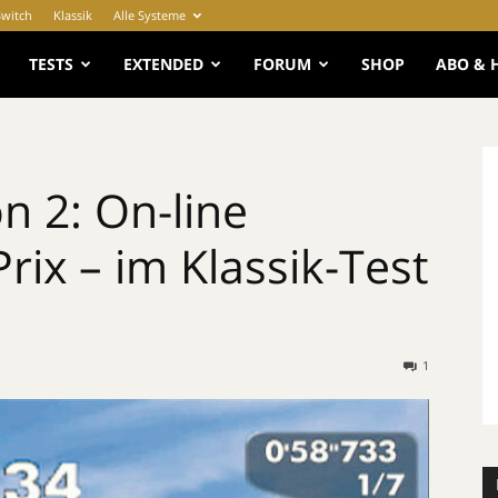
Switch
Klassik
Alle Systeme
e
TESTS
EXTENDED
FORUM
SHOP
ABO & 
n 2: On-line
ix – im Klassik-Test
1