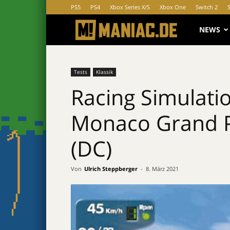
PS5
PS4
Xbox Series X/S
Xbox One
Switch 2
MANIAC.d
NEWS
Tests
Klassik
Racing Simulatio
Monaco Grand Pr
(DC)
Von
Ulrich Steppberger
-
8. März 2021