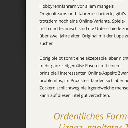
Hobbyrennfahrern vor allem mangels
Originalteams und -fahrern scheiterte, gibt’s
trotzdem noch eine Online-Variante. Spiele­
risch und technisch sind die Unterschiede z
über zwei Jahre alten Original mit der Lupe z
suchen.
Übrig bleibt somit eine akzeptable, aber nich
mehr ganz zeitgemäße Raserei mit einem
prinzipiell interessanten Online-Aspekt: Zwa
problemlos, im Praxis­test fanden sich aber 
Zockern schlicht­weg nie irgendwelche mensch
kann auf diesen Titel gut verzichten.
Ordentliches Forme
Lizenz, gealteter