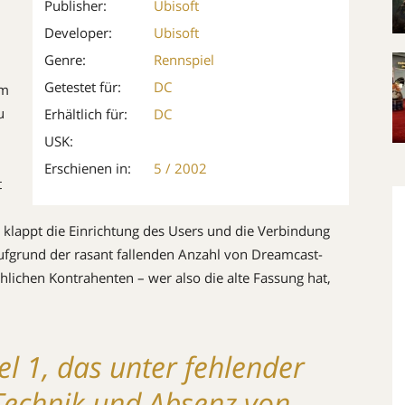
Publisher:
Ubisoft
Developer:
Ubisoft
Genre:
Rennspiel
Getestet für:
DC
um
u
Erhältlich für:
DC
USK:
Erschienen in:
5 / 2002
t
r klappt die Einrichtung des Users und die Verbindung
aufgrund der rasant fallenden Anzahl von Dreamcast-
lichen Kon­tra­henten – wer also die alte Fassung hat,
l 1, das unter fehlender
 Technik und Absenz von