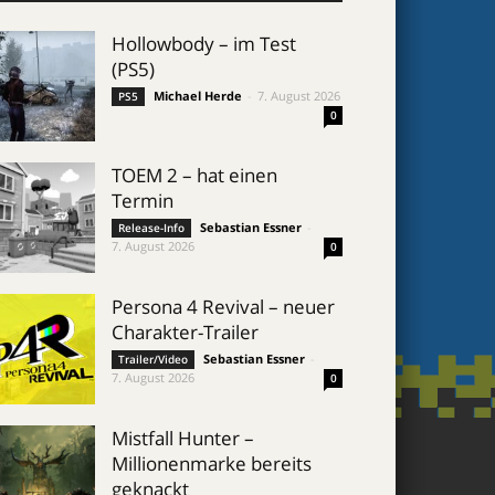
Hollowbody – im Test
(PS5)
Michael Herde
-
7. August 2026
PS5
0
TOEM 2 – hat einen
Termin
Sebastian Essner
-
Release-Info
7. August 2026
0
Persona 4 Revival – neuer
Charakter-Trailer
Sebastian Essner
-
Trailer/Video
7. August 2026
0
Mistfall Hunter –
Millionenmarke bereits
geknackt