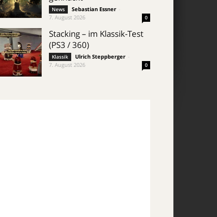
Sebastian Essner
-
News
7. August 2026
0
Stacking – im Klassik-Test
(PS3 / 360)
Ulrich Steppberger
-
Klassik
7. August 2026
0