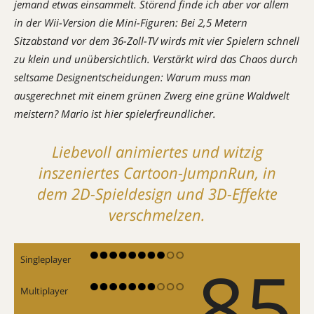
jemand etwas einsammelt. Störend finde ich aber vor allem
in der Wii-Version die Mini-Figuren: Bei 2,5 Metern
Sitzabstand vor dem 36-Zoll-TV wirds mit vier Spielern schnell
zu klein und unübersichtlich. Verstärkt wird das Chaos durch
seltsame Designentscheidungen: Warum muss man
ausgerechnet mit einem grünen Zwerg eine grüne Waldwelt
meistern? Mario ist hier spielerfreundlicher.
Liebevoll animiertes und witzig
inszeniertes Cartoon-JumpnRun, in
dem 2D-Spieldesign und 3D-Effekte
verschmelzen.
85
Singleplayer
Multiplayer