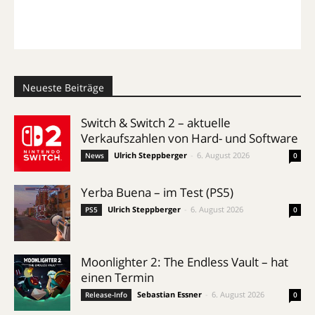
Neueste Beiträge
Switch & Switch 2 – aktuelle
Verkaufszahlen von Hard- und Software
Ulrich Steppberger
-
6. August 2026
News
0
Yerba Buena – im Test (PS5)
Ulrich Steppberger
-
6. August 2026
PS5
0
Moonlighter 2: The Endless Vault – hat
einen Termin
Sebastian Essner
-
6. August 2026
Release-Info
0