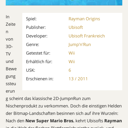
In
Spiel:
Rayman Origins
Zeite
Publisher:
Ubisoft
n
Developer:
Ubisoft Frankreich
von
Genre:
Jump'n'Run
3D-
Getestet für:
Wii
TV
und
Erhältlich für:
Wii
Bewe
USK:
6
gung
Erschienen in:
13 / 2011
ssteu
erun
g scheint das klassische 2D-JumpnRun zum
Nischenprodukt zu verkommen. Doch die einstigen Helden
der Bitmap-Landschaften besinnen sich auf ihre Wurzeln:
Nach den
New Super Mario Bros.
kehrt Ubisofts
Rayman
in die Welt der flachen Plattformlabyrinthe zurück  und