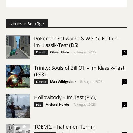
Neueste Beiträge
Pokémon Schwarze & Weiße Edition –
im Klassik-Test (DS)
Oliver Ehrle
-
8. August 2026
Klassik
0
Trinity: Souls of Zill O’ll – im Klassik-Test
(PS3)
Max Wildgruber
-
8. August 2026
Klassik
0
Hollowbody – im Test (PS5)
Michael Herde
-
7. August 2026
PS5
0
TOEM 2 – hat einen Termin