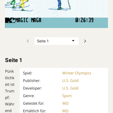
Seite 1
Pünk
Spiel:
Winter Olympics
tlichk
Publisher:
U.S. Gold
eit ist
Developer:
U.S. Gold
Trum
Genre:
Sport
pf:
Getestet für:
MD
Währ
end
Erhältlich für:
MD