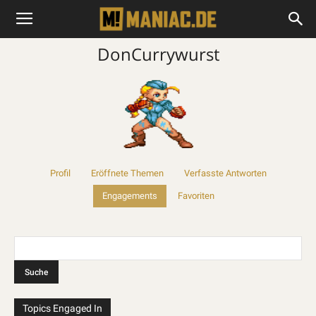
DonCurrywurst
Profil
Eröffnete Themen
Verfasste Antworten
Engagements
Favoriten
Topics Engaged In