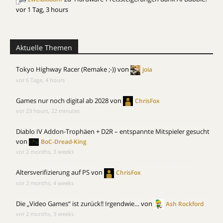
vor 1 Tag, 3 hours
Aktuelle Themen
Tokyo Highway Racer (Remake ;-))
von
joia
vor 6 Tage, 4 hours
Games nur noch digital ab 2028
von
ChrisFox
vor 23 hours, 22 minutes
Diablo IV Addon-Trophäen + D2R – entspannte Mitspieler gesucht
von
BoC-Dread-King
vor 2 months, 3 weeks
Altersverifizierung auf PS
von
ChrisFox
vor 2 months, 4 weeks
Die „Video Games“ ist zurück!! Irgendwie…
von
Ash Rockford
vor 2 months, 3 weeks