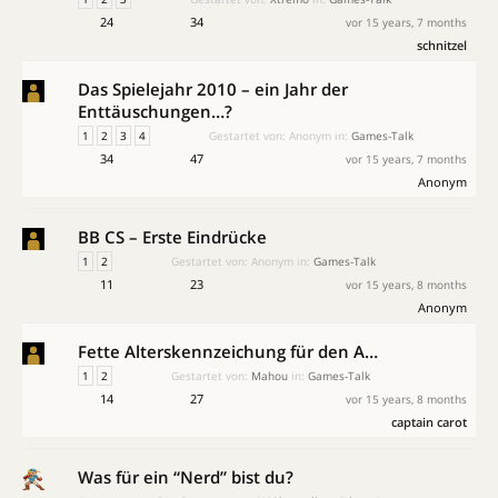
24
34
vor 15 years, 7 months
schnitzel
Das Spielejahr 2010 – ein Jahr der
Enttäuschungen…?
1
2
3
4
Gestartet von:
Anonym
in:
Games-Talk
34
47
vor 15 years, 7 months
Anonym
BB CS – Erste Eindrücke
1
2
Gestartet von:
Anonym
in:
Games-Talk
11
23
vor 15 years, 8 months
Anonym
Fette Alterskennzeichung für den A…
1
2
Gestartet von:
Mahou
in:
Games-Talk
14
27
vor 15 years, 8 months
captain carot
Was für ein “Nerd” bist du?