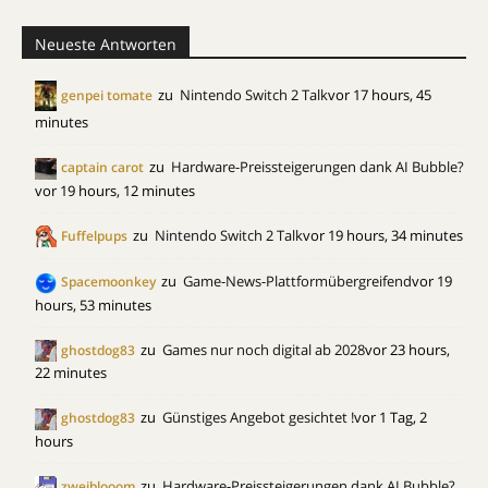
Neueste Antworten
zu
Nintendo Switch 2 Talk
vor 17 hours, 45
genpei tomate
minutes
zu
Hardware-Preissteigerungen dank AI Bubble?
captain carot
vor 19 hours, 12 minutes
zu
Nintendo Switch 2 Talk
vor 19 hours, 34 minutes
Fuffelpups
zu
Game-News-Plattformübergreifend
vor 19
Spacemoonkey
hours, 53 minutes
zu
Games nur noch digital ab 2028
vor 23 hours,
ghostdog83
22 minutes
zu
Günstiges Angebot gesichtet !
vor 1 Tag, 2
ghostdog83
hours
zu
Hardware-Preissteigerungen dank AI Bubble?
zweiblooom