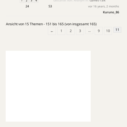
1
2
3
4
Gestartet von:
Anonym
in:
Games-Talk
24
53
vor 16 years, 2 months
Kuruno_86
Ansicht von 15 Themen - 151 bis 165 (von insgesamt 165)
11
…
←
1
2
3
9
10