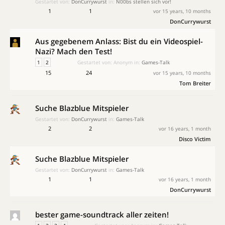
Gestartet von:
DonCurrywurst
in:
N00bs stellen sich vor!
1
1
vor 15 years, 10 months
DonCurrywurst
Aus gegebenem Anlass: Bist du ein Videospiel-
Nazi? Mach den Test!
1
2
Gestartet von:
Anonym
in:
Games-Talk
15
24
vor 15 years, 10 months
Tom Breiter
Suche Blazblue Mitspieler
Gestartet von:
DonCurrywurst
in:
Games-Talk
2
2
vor 16 years, 1 month
Disco Victim
Suche Blazblue Mitspieler
Gestartet von:
DonCurrywurst
in:
Games-Talk
1
1
vor 16 years, 1 month
DonCurrywurst
bester game-soundtrack aller zeiten!