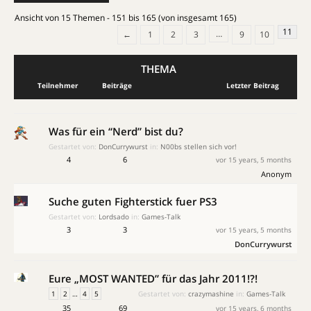
Ansicht von 15 Themen - 151 bis 165 (von insgesamt 165)
11
…
←
1
2
3
9
10
THEMA
Teilnehmer
Beiträge
Letzter Beitrag
Was für ein “Nerd” bist du?
Gestartet von:
DonCurrywurst
in:
N00bs stellen sich vor!
4
6
vor 15 years, 5 months
Anonym
Suche guten Fighterstick fuer PS3
Gestartet von:
Lordsado
in:
Games-Talk
3
3
vor 15 years, 5 months
DonCurrywurst
Eure „MOST WANTED” für das Jahr 2011!?!
1
2
…
4
5
Gestartet von:
crazymashine
in:
Games-Talk
35
69
vor 15 years, 6 months