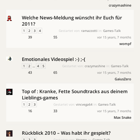
crazymashine
Welche News-Meldung wünscht ihr Euch für
2011?
1
2
3
4
Gestartet von:
ramazzotti
in:
Games-Talk
39
55
vor 15 years, 7 months
wompf
Emotionales Videospiel :-) ;-{
1
2
…
4
5
Gestartet von:
crazymashine
in:
Games-Talk
43
65
vor 15 years, 7 months
GaiusZero
Top of : Kranke, Fette Soundtracks aus deinem
Lieblings-games
1
2
3
Gestartet von:
vincvega64
in:
Games-Talk
16
33
vor 15 years, 7 months
Max Snake
Rückblick 2010 – Was habt ihr gespielt?
1
2
3
Gestartet von:
Xtremo
in:
Games-Talk