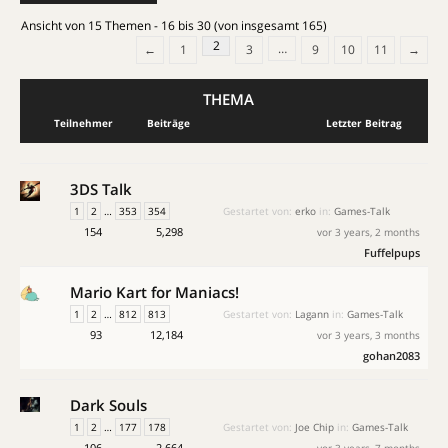
Ansicht von 15 Themen - 16 bis 30 (von insgesamt 165)
2
…
←
1
3
9
10
11
→
THEMA
Teilnehmer
Beiträge
Letzter Beitrag
3DS Talk
1
2
…
353
354
Gestartet von:
erko
in:
Games-Talk
154
5,298
vor 3 years, 2 months
Fuffelpups
Mario Kart for Maniacs!
1
2
…
812
813
Gestartet von:
Lagann
in:
Games-Talk
93
12,184
vor 3 years, 3 months
gohan2083
Dark Souls
1
2
…
177
178
Gestartet von:
Joe Chip
in:
Games-Talk
106
2,664