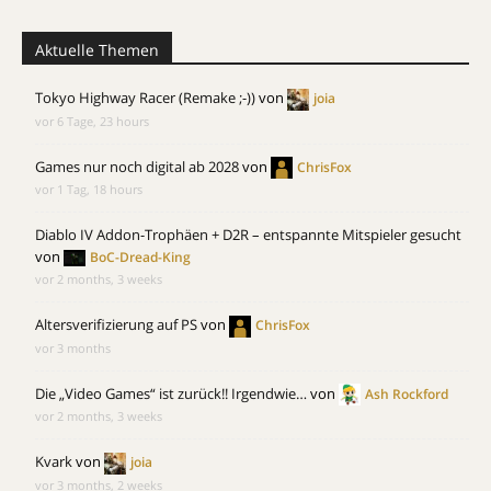
Aktuelle Themen
Tokyo Highway Racer (Remake ;-))
von
joia
vor 6 Tage, 23 hours
Games nur noch digital ab 2028
von
ChrisFox
vor 1 Tag, 18 hours
Diablo IV Addon-Trophäen + D2R – entspannte Mitspieler gesucht
von
BoC-Dread-King
vor 2 months, 3 weeks
Altersverifizierung auf PS
von
ChrisFox
vor 3 months
Die „Video Games“ ist zurück!! Irgendwie…
von
Ash Rockford
vor 2 months, 3 weeks
Kvark
von
joia
vor 3 months, 2 weeks