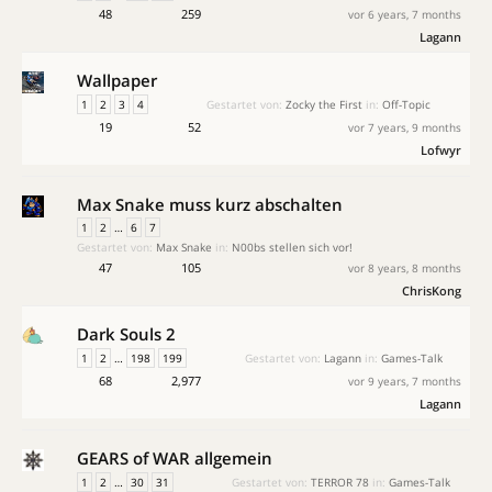
48
259
vor 6 years, 7 months
Lagann
Wallpaper
1
2
3
4
Gestartet von:
Zocky the First
in:
Off-Topic
19
52
vor 7 years, 9 months
Lofwyr
Max Snake muss kurz abschalten
1
2
…
6
7
Gestartet von:
Max Snake
in:
N00bs stellen sich vor!
47
105
vor 8 years, 8 months
ChrisKong
Dark Souls 2
1
2
…
198
199
Gestartet von:
Lagann
in:
Games-Talk
68
2,977
vor 9 years, 7 months
Lagann
GEARS of WAR allgemein
1
2
…
30
31
Gestartet von:
TERROR 78
in:
Games-Talk