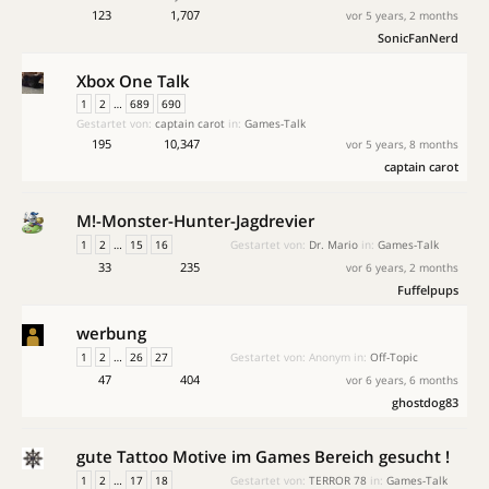
123
1,707
vor 5 years, 2 months
SonicFanNerd
Xbox One Talk
1
2
…
689
690
Gestartet von:
captain carot
in:
Games-Talk
195
10,347
vor 5 years, 8 months
captain carot
M!-Monster-Hunter-Jagdrevier
1
2
…
15
16
Gestartet von:
Dr. Mario
in:
Games-Talk
33
235
vor 6 years, 2 months
Fuffelpups
werbung
1
2
…
26
27
Gestartet von:
Anonym
in:
Off-Topic
47
404
vor 6 years, 6 months
ghostdog83
gute Tattoo Motive im Games Bereich gesucht !
1
2
…
17
18
Gestartet von:
TERROR 78
in:
Games-Talk