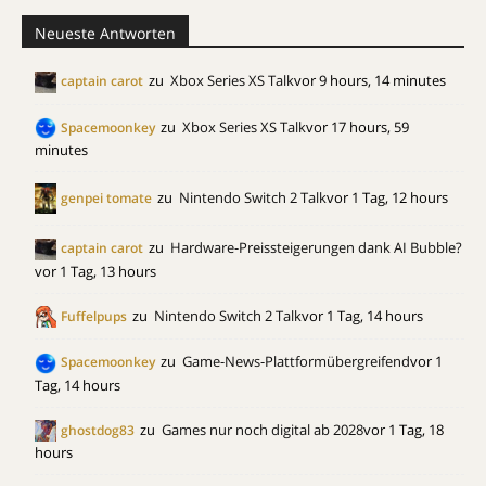
Neueste Antworten
zu
Xbox Series XS Talk
vor 9 hours, 14 minutes
captain carot
zu
Xbox Series XS Talk
vor 17 hours, 59
Spacemoonkey
minutes
zu
Nintendo Switch 2 Talk
vor 1 Tag, 12 hours
genpei tomate
zu
Hardware-Preissteigerungen dank AI Bubble?
captain carot
vor 1 Tag, 13 hours
zu
Nintendo Switch 2 Talk
vor 1 Tag, 14 hours
Fuffelpups
zu
Game-News-Plattformübergreifend
vor 1
Spacemoonkey
Tag, 14 hours
zu
Games nur noch digital ab 2028
vor 1 Tag, 18
ghostdog83
hours