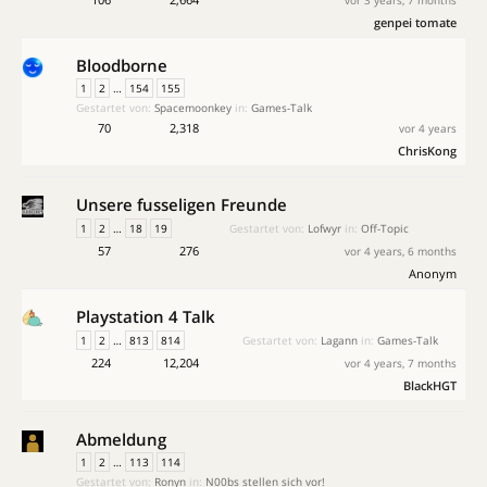
vor 3 years, 7 months
genpei tomate
Bloodborne
1
2
…
154
155
Gestartet von:
Spacemoonkey
in:
Games-Talk
70
2,318
vor 4 years
ChrisKong
Unsere fusseligen Freunde
1
2
…
18
19
Gestartet von:
Lofwyr
in:
Off-Topic
57
276
vor 4 years, 6 months
Anonym
Playstation 4 Talk
1
2
…
813
814
Gestartet von:
Lagann
in:
Games-Talk
224
12,204
vor 4 years, 7 months
BlackHGT
Abmeldung
1
2
…
113
114
Gestartet von:
Ronyn
in:
N00bs stellen sich vor!