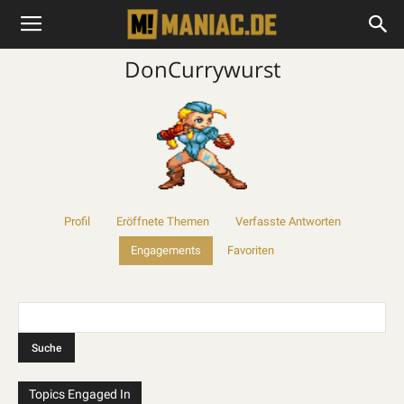
DonCurrywurst
Profil
Eröffnete Themen
Verfasste Antworten
Engagements
Favoriten
Topics Engaged In