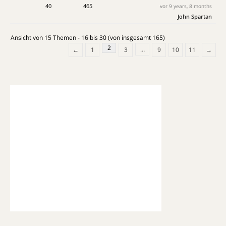
40
465
vor 9 years, 8 months
John Spartan
Ansicht von 15 Themen - 16 bis 30 (von insgesamt 165)
2
…
←
1
3
9
10
11
→