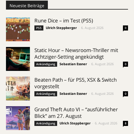
Neueste Beiträge
Rune Dice – im Test (PS5)
Ulrich Steppberger
-
6. August 2026
PS5
0
Static Hour – Newsroom-Thriller mit
Achtziger-Setting angekündigt
Sebastian Essner
-
6. August 2026
Ankündigung
0
Beaten Path – für PS5, XSX & Switch
vorgestellt
Sebastian Essner
-
6. August 2026
Ankündigung
0
Grand Theft Auto VI – “ausführlicher
Blick” am 27. August
Ulrich Steppberger
-
6. August 2026
Ankündigung
8