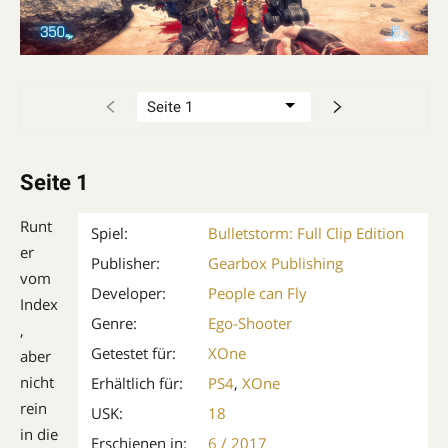
Seite 1
Runt
Spiel:
Bulletstorm: Full Clip Edition
er
Publisher:
Gearbox Publishing
vom
Developer:
People can Fly
Index
Genre:
Ego-Shooter
,
Getestet für:
XOne
aber
nicht
Erhältlich für:
PS4
,
XOne
rein
USK:
18
in die
Erschienen in:
6 / 2017