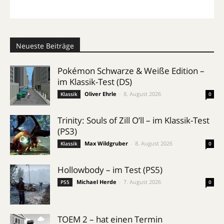
Neueste Beiträge
Pokémon Schwarze & Weiße Edition –
im Klassik-Test (DS)
Oliver Ehrle
-
8. August 2026
Klassik
0
Trinity: Souls of Zill O’ll – im Klassik-Test
(PS3)
Max Wildgruber
-
8. August 2026
Klassik
0
Hollowbody – im Test (PS5)
Michael Herde
-
7. August 2026
PS5
0
TOEM 2 – hat einen Termin