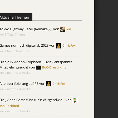
Aktuelle Themen
Tokyo Highway Racer (Remake ;-))
von
joia
vor 5 Tage, 7 hours
Games nur noch digital ab 2028
von
ChrisFox
vor 1 hour, 34 minutes
Diablo IV Addon-Trophäen + D2R – entspannte
Mitspieler gesucht
von
BoC-Dread-King
vor 2 months, 3 weeks
Altersverifizierung auf PS
von
ChrisFox
vor 2 months, 4 weeks
Die „Video Games“ ist zurück!! Irgendwie…
von
Ash Rockford
vor 2 months, 3 weeks