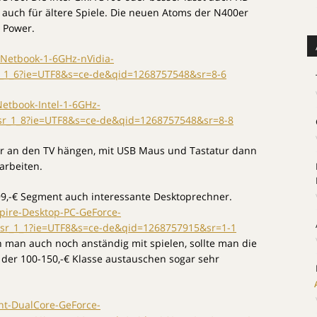
ht auch für ältere Spiele. Die neuen Atoms der N400er
 Power.
Netbook-1-6GHz-nVidia-
r_1_6?ie=UTF8&s=ce-de&qid=1268757548&sr=8-6
etbook-Intel-1-6GHz-
r_1_8?ie=UTF8&s=ce-de&qid=1268757548&sr=8-8
 an den TV hängen, mit USB Maus und Tastatur dann
 arbeiten.
 399,-€ Segment auch interessante Desktoprechner.
pire-Desktop-PC-GeForce-
r_1_1?ie=UTF8&s=ce-de&qid=1268757915&sr=1-1
n man auch noch anständig mit spielen, sollte man die
 der 100-150,-€ Klasse austauschen sogar sehr
nt-DualCore-GeForce-