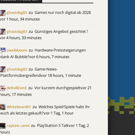
zu
Games nur noch digital ab 2028
ghostdog83
vor 1 hour, 34 minutes
zu
Günstiges Angebot gesichtet !
ghostdog83
vor 4 hours, 33 minutes
zu
Hardware-Preissteigerungen
zweiblooom
dank AI Bubble?
vor 6 hours, 7 minutes
zu
Game-News-
ghostdog83
Plattformübergreifend
vor 18 hours, 1 minute
zu
Vor kurzem durchgespielt
vor 21
deRollEeinE
hours, 17 minutes
zu
Welches Spiel/Spiele habt ihr
Whitebeard91
euch als letztes gekauft?
vor 1 Tag, 1 hour
zu
PlayStation 5 Talk
vor 1 Tag, 2
captain carot
hours