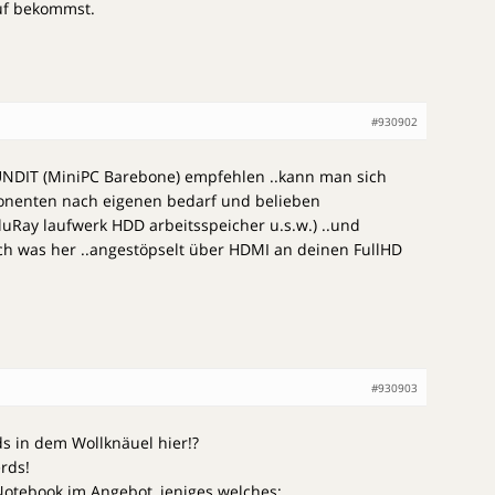
auf bekommst.
#930902
UNDIT (MiniPC Barebone) empfehlen ..kann man sich
ponenten nach eigenen bedarf und belieben
Ray laufwerk HDD arbeitsspeicher u.s.w.) ..und
ch was her ..angestöpselt über HDMI an deinen FullHD
#930903
ds in dem Wollknäuel hier!?
rds!
Notebook im Angebot, jeniges welches: