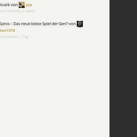
Kvark
von
joia
vor 3 months, 2 weeks
Saros – Das neue beste Spiel der Gen?
von
Bort1978
vor 2 weeks, 1 Tag