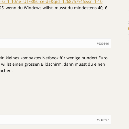
f=sr_1_10?ie=UTF8&s=ce-de&qid=1268757915&sr=1-10
S, wenn du Windows willst, musst du mindestens 40,-€
#930896
 ein kleines kompaktes Netbook für wenige hundert Euro
u willst einen grossen Bildschirm, dann musst du einen
achen.
#930897