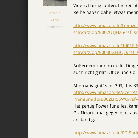
Videos flüssig laufen, Ion reic
Reihe haben dabei etwas mehr
captain
carot
http://www.amazon.de/Lenovo-
Teilnehmer
schwarz/dp/B002UTJH26/ref=s
http://www.amazon.de/1001P-N
schwarz/dp/B0030GEHQO/ref=s
Außerdem kann man die Dinger
auch richtig mit Office und Co.
Alternativ gibt´s im 299,- bis
http://www.amazon.de/Acer-As
Premium/dp/B002LH5SWU/ref=s
Hat genug Power für alles, kan
Grafikkarte mal gegen eine aus
anständig.
http://www.amazon.de/PC-Spri