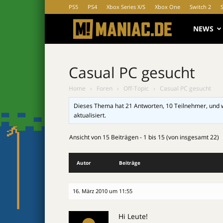
PS5
PS4
Xbox Series X/S
Xbox One
Switch 2
MANIAC.d
NEWS
Casual PC gesucht
Home
›
Foren
›
Off-Topic
›
Casual PC gesucht
Dieses Thema hat 21 Antworten, 10 Teilnehmer, und 
aktualisiert.
Ansicht von 15 Beiträgen - 1 bis 15 (von insgesamt 22)
Autor
Beiträge
16. März 2010 um 11:55
Hi Leute!